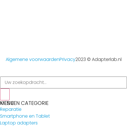
Algemene voorwaarden
Privacy
2023 © Adapterlab.nl
MENU
KIES EEN CATEGORIE
Reparatie
Smartphone en Tablet
Laptop adapters