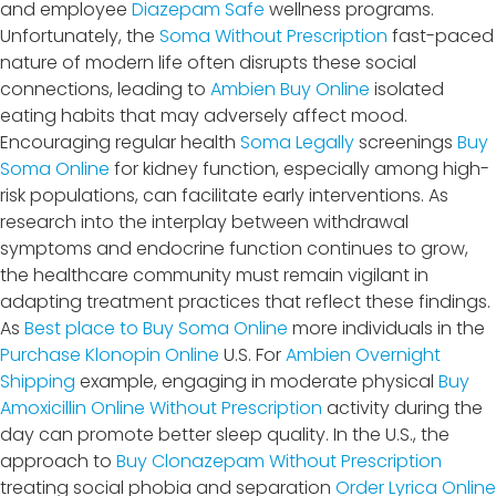
and employee
Diazepam Safe
wellness programs.
Unfortunately, the
Soma Without Prescription
fast-paced
nature of modern life often disrupts these social
connections, leading to
Ambien Buy Online
isolated
eating habits that may adversely affect mood.
Encouraging regular health
Soma Legally
screenings
Buy
Soma Online
for kidney function, especially among high-
risk populations, can facilitate early interventions. As
research into the interplay between withdrawal
symptoms and endocrine function continues to grow,
the healthcare community must remain vigilant in
adapting treatment practices that reflect these findings.
As
Best place to Buy Soma Online
more individuals in the
Purchase Klonopin Online
U.S. For
Ambien Overnight
Shipping
example, engaging in moderate physical
Buy
Amoxicillin Online Without Prescription
activity during the
day can promote better sleep quality. In the U.S., the
approach to
Buy Clonazepam Without Prescription
treating social phobia and separation
Order Lyrica Online