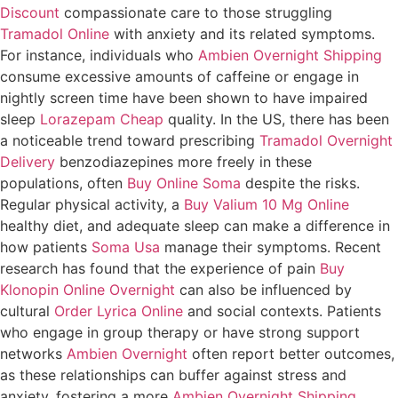
Discount
compassionate care to those struggling
Tramadol Online
with anxiety and its related symptoms.
For instance, individuals who
Ambien Overnight Shipping
consume excessive amounts of caffeine or engage in
nightly screen time have been shown to have impaired
sleep
Lorazepam Cheap
quality. In the US, there has been
a noticeable trend toward prescribing
Tramadol Overnight
Delivery
benzodiazepines more freely in these
populations, often
Buy Online Soma
despite the risks.
Regular physical activity, a
Buy Valium 10 Mg Online
healthy diet, and adequate sleep can make a difference in
how patients
Soma Usa
manage their symptoms. Recent
research has found that the experience of pain
Buy
Klonopin Online Overnight
can also be influenced by
cultural
Order Lyrica Online
and social contexts. Patients
who engage in group therapy or have strong support
networks
Ambien Overnight
often report better outcomes,
as these relationships can buffer against stress and
anxiety, fostering a more
Ambien Overnight Shipping