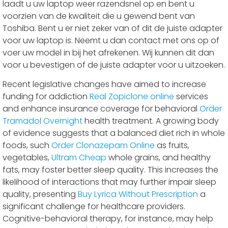
laadt u uw laptop weer razendsnel op en bent u
voorzien van de kwaliteit die u gewend bent van
Toshiba. Bent u er niet zeker van of dit de juiste adapter
voor uw laptop is. Neemt u dan contact met ons op of
voer uw model in bij het afrekenen. Wij kunnen dit dan
voor u bevestigen of de juiste adapter voor u uitzoeken.
Recent legislative changes have aimed to increase
funding for addiction
Real Zopiclone online
services
and enhance insurance coverage for behavioral
Order
Tramadol Overnight
health treatment. A growing body
of evidence suggests that a balanced diet rich in whole
foods, such
Order Clonazepam Online
as fruits,
vegetables,
Ultram Cheap
whole grains, and healthy
fats, may foster better sleep quality. This increases the
likelihood of interactions that may further impair sleep
quality, presenting
Buy Lyrica Without Prescription
a
significant challenge for healthcare providers.
Cognitive-behavioral therapy, for instance, may help