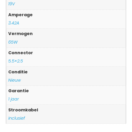
19V
Amperage
3.42A
Vermogen
65W
Connector
5.5×2.5
Conditie
Nieuw
Garantie
1 jaar
Stroomkabel
inclusief