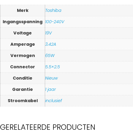
Merk
Toshiba
Ingangsspanning
100-240V
Voltage
19V
Amperage
3.42A
Vermogen
65W
Connector
5.5×2.5
Conditie
Nieuw
Garantie
1 jaar
Stroomkabel
inclusief
GERELATEERDE PRODUCTEN