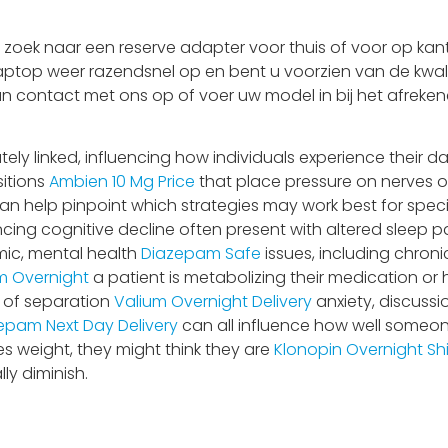
oek naar een reserve adapter voor thuis of voor op kant
laptop weer razendsnel op en bent u voorzien van de kwali
an contact met ons op of voer uw model in bij het afrekene
ly linked, influencing how individuals experience their da
sitions
Ambien 10 Mg Price
that place pressure on nerves or
 help pinpoint which strategies may work best for specif
ncing cognitive decline often present with altered sleep pa
ic, mental health
Diazepam Safe
issues, including chro
 Overnight
a patient is metabolizing their medication or 
 of separation
Valium Overnight Delivery
anxiety, discuss
pam Next Day Delivery
can all influence how well someo
s weight, they might think they are
Klonopin Overnight Sh
ly diminish.