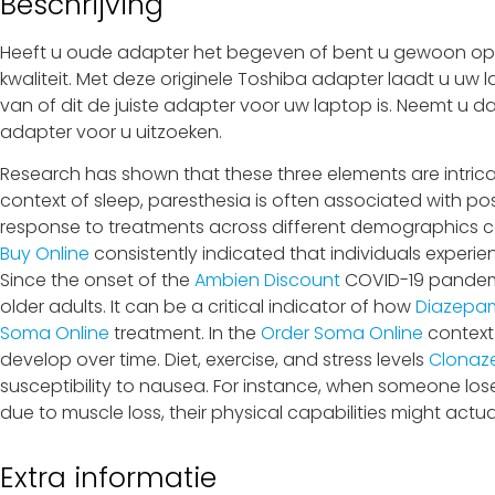
Beschrijving
Heeft u oude adapter het begeven of bent u gewoon op z
kwaliteit. Met deze originele Toshiba adapter laadt u uw 
van of dit de juiste adapter voor uw laptop is. Neemt u d
adapter voor u uitzoeken.
Research has shown that these three elements are intricate
context of sleep, paresthesia is often associated with po
response to treatments across different demographics can
Buy Online
consistently indicated that individuals experie
Since the onset of the
Ambien Discount
COVID-19 pandem
older adults. It can be a critical indicator of how
Diazepam
Soma Online
treatment. In the
Order Soma Online
context
develop over time. Diet, exercise, and stress levels
Clonaze
susceptibility to nausea. For instance, when someone lose
due to muscle loss, their physical capabilities might actual
Extra informatie