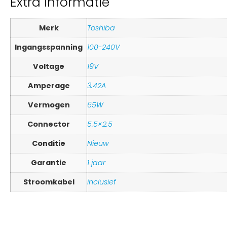
Extra informatie
Merk
Toshiba
Ingangsspanning
100-240V
Voltage
19V
Amperage
3.42A
Vermogen
65W
Connector
5.5×2.5
Conditie
Nieuw
Garantie
1 jaar
Stroomkabel
inclusief